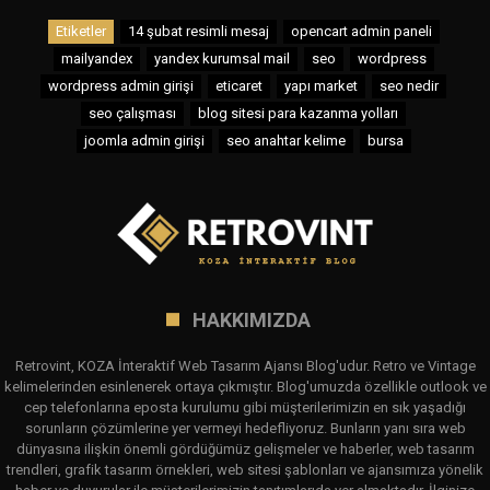
Etiketler
14 şubat resimli mesaj
opencart admin paneli
mailyandex
yandex kurumsal mail
seo
wordpress
wordpress admin girişi
eticaret
yapı market
seo nedir
seo çalışması
blog sitesi para kazanma yolları
joomla admin girişi
seo anahtar kelime
bursa
HAKKIMIZDA
Retrovint, KOZA İnteraktif Web Tasarım Ajansı Blog'udur. Retro ve Vintage
kelimelerinden esinlenerek ortaya çıkmıştır. Blog'umuzda özellikle outlook ve
cep telefonlarına eposta kurulumu gibi müşterilerimizin en sık yaşadığı
sorunların çözümlerine yer vermeyi hedefliyoruz. Bunların yanı sıra web
dünyasına ilişkin önemli gördüğümüz gelişmeler ve haberler, web tasarım
trendleri, grafik tasarım örnekleri, web sitesi şablonları ve ajansımıza yönelik