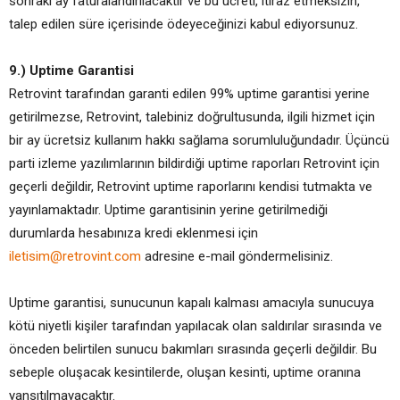
sonraki ay faturalandırılacaktır ve bu ücreti, itiraz etmeksizin,
talep edilen süre içerisinde ödeyeceğinizi kabul ediyorsunuz.
9.) Uptime Garantisi
Retrovint tarafından garanti edilen 99% uptime garantisi yerine
getirilmezse, Retrovint, talebiniz doğrultusunda, ilgili hizmet için
bir ay ücretsiz kullanım hakkı sağlama sorumluluğundadır. Üçüncü
parti izleme yazılımlarının bildirdiği uptime raporları Retrovint için
geçerli değildir, Retrovint uptime raporlarını kendisi tutmakta ve
yayınlamaktadır. Uptime garantisinin yerine getirilmediği
durumlarda hesabınıza kredi eklenmesi için
iletisim@retrovint.com
adresine e-mail göndermelisiniz.
Uptime garantisi, sunucunun kapalı kalması amacıyla sunucuya
kötü niyetli kişiler tarafından yapılacak olan saldırılar sırasında ve
önceden belirtilen sunucu bakımları sırasında geçerli değildir. Bu
sebeple oluşacak kesintilerde, oluşan kesinti, uptime oranına
yansıtılmayacaktır.