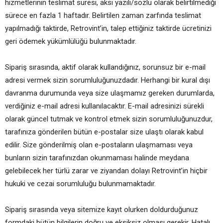
hizmetlerinin teslimat süresi, aksi yazılı/sözlü olarak belirtilmediği
sürece en fazla 1 haftadır. Belirtilen zaman zarfında teslimat
yapılmadığı taktirde, Retrovint’in, talep ettiğiniz taktirde ücretinizi
geri ödemek yükümlülüğü bulunmaktadır.
Sipariş sırasında, aktif olarak kullandığınız, sorunsuz bir e-mail
adresi vermek sizin sorumluluğunuzdadır. Herhangi bir kural dışı
davranma durumunda veya size ulaşmamız gereken durumlarda,
verdiğiniz e-mail adresi kullanılacaktır. E-mail adresinizi sürekli
olarak güncel tutmak ve kontrol etmek sizin sorumluluğunuzdur,
tarafınıza gönderilen bütün e-postalar size ulaştı olarak kabul
edilir. Size gönderilmiş olan e-postaların ulaşmaması veya
bunların sizin tarafınızdan okunmaması halinde meydana
gelebilecek her türlü zarar ve ziyandan dolayı Retrovint’in hiçbir
hukuki ve cezai sorumluluğu bulunmamaktadır.
Sipariş sırasında veya sitemize kayıt olurken doldurduğunuz
formdaki bütün bilgilerin doğru ve eksiksiz olması gerekir. Hatalı