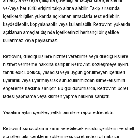
amacıyla ve/veya çalışma güvenliği amacıyla site içeriklerini
ve/veya her türlü erişimi takip altına alabilir. Takip sırasında
içerikler/bilgiler, yukarıda açıklanan amaçlarla test edilebilir,
kaydedilebilir, kopyalanabilir veya kullanılabilir. Retrovint, yukarıda
açıklanan amaçlar dışında içeriklerinizi herhangi bir şekilde
kullanmaz veya paylaşmaz.
Retrovint, dilediği kişilere hizmet verebilme veya dilediği kişilere
hizmet vermeme hakkına sahiptir. Retrovint; sözleşmeye aykırı,
tahrik edici, bölücü, yasadışı veya uygun görülmeyen içerikleri
uyararak veya uyarmayarak sunucularımızdan silme/erişimini
engelleme hakkına sahiptir. Bu gibi durumlarda, Retrovint, ücret
iadesi yapmama veya kısmen yapma hakkına sahiptir.
Yasalara aykırı içerikler, yetkili birimlere rapor edilecektir.
Retrovint sunucularına zarar verebilecek virüslü içeriklerin ve shell
scriptleri gibi içeriklerin yüklenmesi, ücret iadesi olmaksızın