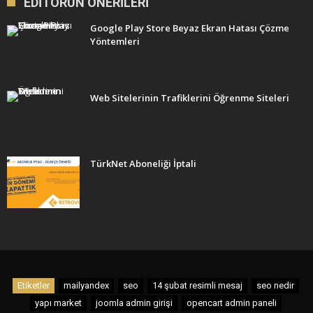
EDITÖRÜN ÖNERILERI
Google Play Store Beyaz Ekran Hatası Çözme
Yöntemleri
Web Sitelerinin Trafiklerini Öğrenme Siteleri
TürkNet Aboneliği İptali
Etiketler
mailyandex
seo
14 şubat resimli mesaj
seo nedir
yapı market
joomla admin girişi
opencart admin paneli