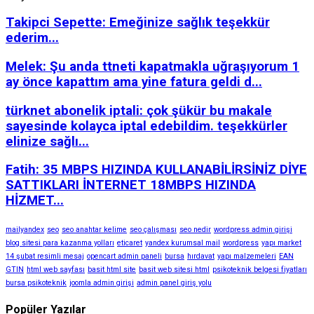
Takipci Sepette: Emeğinize sağlık teşekkür
ederim...
Melek: Şu anda ttneti kapatmakla uğraşıyorum 1
ay önce kapattım ama yine fatura geldi d...
türknet abonelik iptali: çok şükür bu makale
sayesinde kolayca iptal edebildim. teşekkürler
elinize sağlı...
Fatih: 35 MBPS HIZINDA KULLANABİLİRSİNİZ DİYE
SATTIKLARI İNTERNET 18MBPS HIZINDA
HİZMET...
mailyandex
seo
seo anahtar kelime
seo çalışması
seo nedir
wordpress admin girişi
blog sitesi para kazanma yolları
eticaret
yandex kurumsal mail
wordpress
yapı market
14 şubat resimli mesaj
opencart admin paneli
bursa
hırdavat
yapı malzemeleri
EAN
GTIN
html web sayfası
basit html site
basit web sitesi html
psikoteknik belgesi fiyatları
bursa psikoteknik
joomla admin girişi
admin panel giriş yolu
Popüler Yazılar