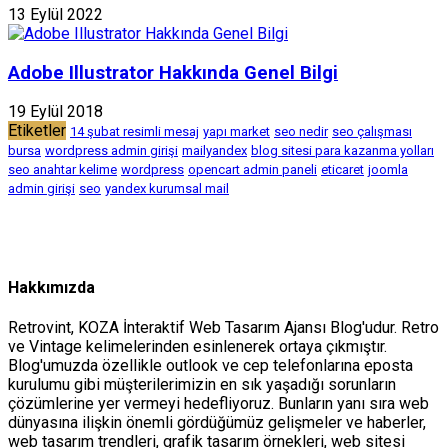
13 Eylül 2022
Adobe Illustrator Hakkında Genel Bilgi
19 Eylül 2018
Etiketler
14 şubat resimli mesaj
yapı market
seo nedir
seo çalışması
bursa
wordpress admin girişi
mailyandex
blog sitesi para kazanma yolları
seo anahtar kelime
wordpress
opencart admin paneli
eticaret
joomla
admin girişi
seo
yandex kurumsal mail
Hakkımızda
Retrovint, KOZA İnteraktif Web Tasarım Ajansı Blog'udur. Retro
ve Vintage kelimelerinden esinlenerek ortaya çıkmıştır.
Blog'umuzda özellikle outlook ve cep telefonlarına eposta
kurulumu gibi müşterilerimizin en sık yaşadığı sorunların
çözümlerine yer vermeyi hedefliyoruz. Bunların yanı sıra web
dünyasına ilişkin önemli gördüğümüz gelişmeler ve haberler,
web tasarım trendleri, grafik tasarım örnekleri, web sitesi