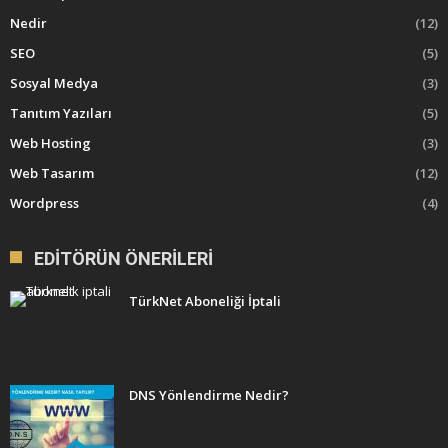
Nedir
(12)
SEO
(5)
Sosyal Medya
(3)
Tanıtım Yazıları
(5)
Web Hosting
(3)
Web Tasarım
(12)
Wordpress
(4)
EDITÖRÜN ÖNERILERI
TürkNet Aboneliği İptali
DNS Yönlendirme Nedir?