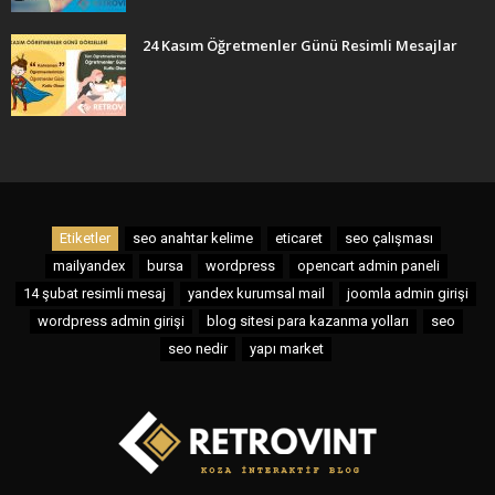
24 Kasım Öğretmenler Günü Resimli Mesajlar
Etiketler
seo anahtar kelime
eticaret
seo çalışması
mailyandex
bursa
wordpress
opencart admin paneli
14 şubat resimli mesaj
yandex kurumsal mail
joomla admin girişi
wordpress admin girişi
blog sitesi para kazanma yolları
seo
seo nedir
yapı market