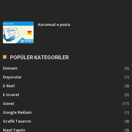
Kurumsal e posta
POPÜLER KATEGORILER
Domain
(5)
Duyurular
(1)
E-Mail
(8)
E-ticaret
(5)
Genel
(17)
Google Reklam
(1)
Grafik Tasarım
(8)
Nasıl Yapılır
(8)