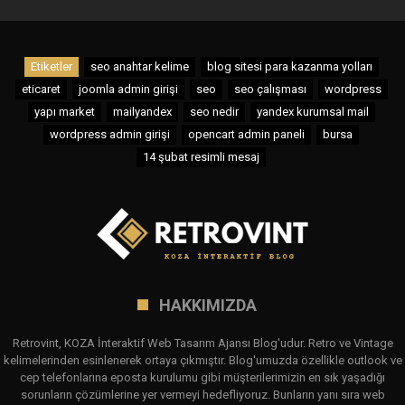
Etiketler
seo anahtar kelime
blog sitesi para kazanma yolları
eticaret
joomla admin girişi
seo
seo çalışması
wordpress
yapı market
mailyandex
seo nedir
yandex kurumsal mail
wordpress admin girişi
opencart admin paneli
bursa
14 şubat resimli mesaj
HAKKIMIZDA
Retrovint, KOZA İnteraktif Web Tasarım Ajansı Blog'udur. Retro ve Vintage
kelimelerinden esinlenerek ortaya çıkmıştır. Blog'umuzda özellikle outlook ve
cep telefonlarına eposta kurulumu gibi müşterilerimizin en sık yaşadığı
sorunların çözümlerine yer vermeyi hedefliyoruz. Bunların yanı sıra web