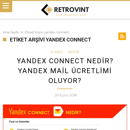
Ana Sayfa
Etiket Arşivi yandex connect
ETIKET ARŞIVI YANDEX CONNECT
E-MAIL
NEDIR
YANDEX CONNECT NEDIR?
YANDEX MAIL ÜCRETLIMI
OLUYOR?
29 Eylül 2018