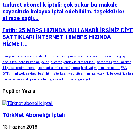
türknet abonelik iptali: çok şükür bu makale
sayesinde kolayca iptal edebildim. teşekkürler
elinize sağlı...
Fatih: 35 MBPS HIZINDA KULLANABİLİRSİNİZ DİYE
SATTIKLARI İNTERNET 18MBPS HIZINDA
HİZMET...
mailyandex
seo
seo anahtar kelime
seo çalışması
seo nedir
wordpress admin girişi
blog sitesi para kazanma yolları
eticaret
yandex kurumsal mail
wordpress
yapı market
14 şubat resimli mesaj
opencart admin paneli
bursa
hırdavat
yapı malzemeleri
EAN
GTIN
html web sayfası
basit html site
basit web sitesi html
psikoteknik belgesi fiyatları
bursa psikoteknik
joomla admin girişi
admin panel giriş yolu
Popüler Yazılar
TürkNet Aboneliği İptali
13 Haziran 2018