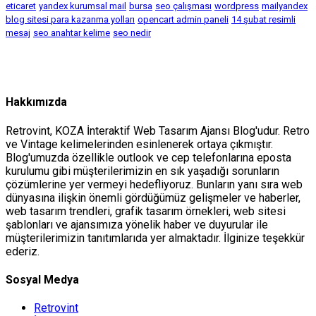
eticaret
yandex kurumsal mail
bursa
seo çalışması
wordpress
mailyandex
blog sitesi para kazanma yolları
opencart admin paneli
14 şubat resimli
mesaj
seo anahtar kelime
seo nedir
Hakkımızda
Retrovint, KOZA İnteraktif Web Tasarım Ajansı Blog'udur. Retro
ve Vintage kelimelerinden esinlenerek ortaya çıkmıştır.
Blog'umuzda özellikle outlook ve cep telefonlarına eposta
kurulumu gibi müşterilerimizin en sık yaşadığı sorunların
çözümlerine yer vermeyi hedefliyoruz. Bunların yanı sıra web
dünyasına ilişkin önemli gördüğümüz gelişmeler ve haberler,
web tasarım trendleri, grafik tasarım örnekleri, web sitesi
şablonları ve ajansımıza yönelik haber ve duyurular ile
müşterilerimizin tanıtımlarıda yer almaktadır. İlginize teşekkür
ederiz.
Sosyal Medya
Retrovint