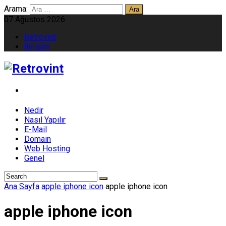
Arama:
07 Ağustos 2026
Retrovint
İletişim
Nedir
Nasıl Yapılır
E-Mail
Domain
Web Hosting
Genel
Ana Sayfa
apple iphone icon
apple iphone icon
apple iphone icon