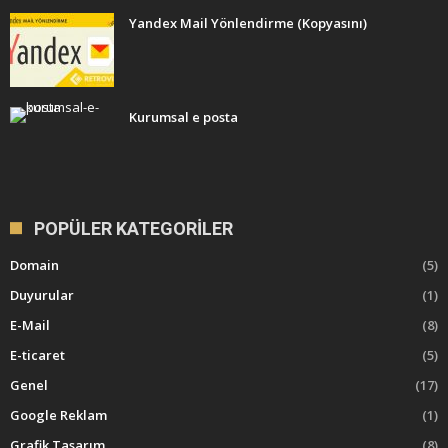
Yandex Mail Yönlendirme (Kopyasını)
Kurumsal e posta
POPÜLER KATEGORILER
Domain
(5)
Duyurular
(1)
E-Mail
(8)
E-ticaret
(5)
Genel
(17)
Google Reklam
(1)
Grafik Tasarım
(8)