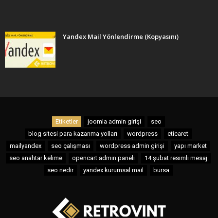
Yandex Mail Yönlendirme (Kopyasını)
Etiketler
joomla admin girişi
seo
blog sitesi para kazanma yolları
wordpress
eticaret
mailyandex
seo çalışması
wordpress admin girişi
yapı market
seo anahtar kelime
opencart admin paneli
14 şubat resimli mesaj
seo nedir
yandex kurumsal mail
bursa