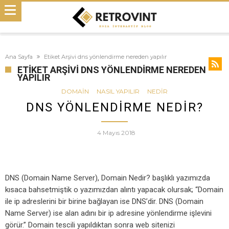
Ana Sayfa
Etiket Arşivi dns yönlendirme nereden yapılır
ETIKET ARŞIVI DNS YÖNLENDIRME NEREDEN
YAPILIR
DOMAIN
NASIL YAPILIR
NEDIR
DNS YÖNLENDIRME NEDIR?
4 Mayıs 2018
DNS (Domain Name Server), Domain Nedir? başlıklı yazımızda
kısaca bahsetmiştik o yazımızdan alıntı yapacak olursak; “Domain
ile ip adreslerini bir birine bağlayan ise DNS’dir. DNS (Domain
Name Server) ise alan adını bir ip adresine yönlendirme işlevini
görür.” Domain tescili yapıldıktan sonra web sitenizi