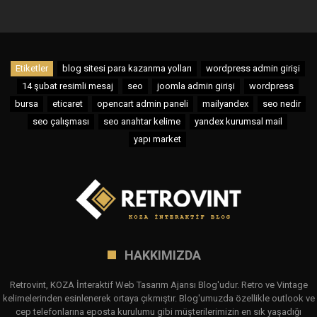
Etiketler
blog sitesi para kazanma yolları
wordpress admin girişi
14 şubat resimli mesaj
seo
joomla admin girişi
wordpress
bursa
eticaret
opencart admin paneli
mailyandex
seo nedir
seo çalışması
seo anahtar kelime
yandex kurumsal mail
yapı market
HAKKIMIZDA
Retrovint, KOZA İnteraktif Web Tasarım Ajansı Blog'udur. Retro ve Vintage
kelimelerinden esinlenerek ortaya çıkmıştır. Blog'umuzda özellikle outlook ve
cep telefonlarına eposta kurulumu gibi müşterilerimizin en sık yaşadığı