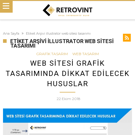
Ana Sayfa
Etiket Arşivi illustrator web sitesi tasarımı
ETIKET ARŞIVI ILLUSTRATOR WEB SITESI
TASARIMI
GRAFIK TASARIM
WEB TASARIM
WEB SITESI GRAFIK
TASARIMINDA DIKKAT EDILECEK
HUSUSLAR
22 Ekim 2018