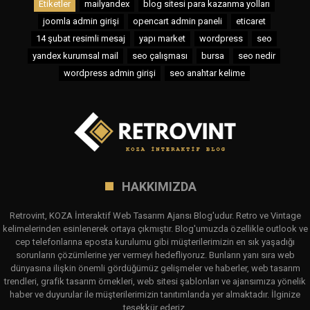
Etiketler
mailyandex
blog sitesi para kazanma yolları
joomla admin girişi
opencart admin paneli
eticaret
14 şubat resimli mesaj
yapı market
wordpress
seo
yandex kurumsal mail
seo çalışması
bursa
seo nedir
wordpress admin girişi
seo anahtar kelime
HAKKIMIZDA
Retrovint, KOZA İnteraktif Web Tasarım Ajansı Blog'udur. Retro ve Vintage
kelimelerinden esinlenerek ortaya çıkmıştır. Blog'umuzda özellikle outlook ve
cep telefonlarına eposta kurulumu gibi müşterilerimizin en sık yaşadığı
sorunların çözümlerine yer vermeyi hedefliyoruz. Bunların yanı sıra web
dünyasına ilişkin önemli gördüğümüz gelişmeler ve haberler, web tasarım
trendleri, grafik tasarım örnekleri, web sitesi şablonları ve ajansımıza yönelik
haber ve duyurular ile müşterilerimizin tanıtımlarıda yer almaktadır. İlginize
teşekkür ederiz.