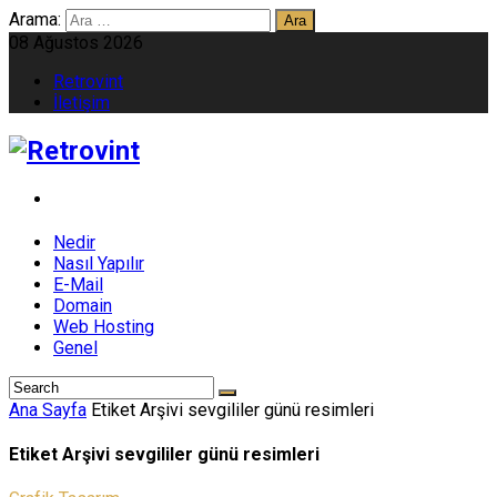
Arama:
08 Ağustos 2026
Retrovint
İletişim
Nedir
Nasıl Yapılır
E-Mail
Domain
Web Hosting
Genel
Ana Sayfa
Etiket Arşivi sevgililer günü resimleri
Etiket Arşivi sevgililer günü resimleri