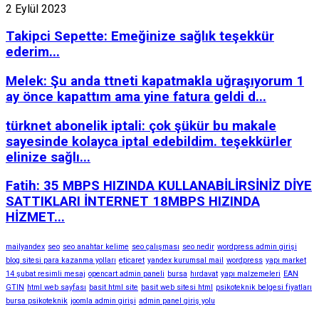
2 Eylül 2023
Takipci Sepette: Emeğinize sağlık teşekkür
ederim...
Melek: Şu anda ttneti kapatmakla uğraşıyorum 1
ay önce kapattım ama yine fatura geldi d...
türknet abonelik iptali: çok şükür bu makale
sayesinde kolayca iptal edebildim. teşekkürler
elinize sağlı...
Fatih: 35 MBPS HIZINDA KULLANABİLİRSİNİZ DİYE
SATTIKLARI İNTERNET 18MBPS HIZINDA
HİZMET...
mailyandex
seo
seo anahtar kelime
seo çalışması
seo nedir
wordpress admin girişi
blog sitesi para kazanma yolları
eticaret
yandex kurumsal mail
wordpress
yapı market
14 şubat resimli mesaj
opencart admin paneli
bursa
hırdavat
yapı malzemeleri
EAN
GTIN
html web sayfası
basit html site
basit web sitesi html
psikoteknik belgesi fiyatları
bursa psikoteknik
joomla admin girişi
admin panel giriş yolu