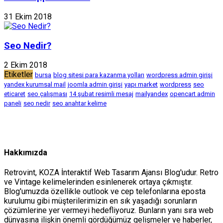
31 Ekim 2018
Seo Nedir?
2 Ekim 2018
Etiketler
bursa
blog sitesi para kazanma yolları
wordpress admin girişi
yandex kurumsal mail
joomla admin girişi
yapı market
wordpress
seo
eticaret
seo çalışması
14 şubat resimli mesaj
mailyandex
opencart admin
paneli
seo nedir
seo anahtar kelime
Hakkımızda
Retrovint, KOZA İnteraktif Web Tasarım Ajansı Blog'udur. Retro
ve Vintage kelimelerinden esinlenerek ortaya çıkmıştır.
Blog'umuzda özellikle outlook ve cep telefonlarına eposta
kurulumu gibi müşterilerimizin en sık yaşadığı sorunların
çözümlerine yer vermeyi hedefliyoruz. Bunların yanı sıra web
dünyasına ilişkin önemli gördüğümüz gelişmeler ve haberler,