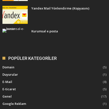
Yandex Mail Yönlendirme (Kopyasını)
Kurumsal e posta
POPÜLER KATEGORILER
Domain
(5)
Duyurular
(1)
E-Mail
(8)
E-ticaret
(5)
Genel
(17)
Google Reklam
(1)