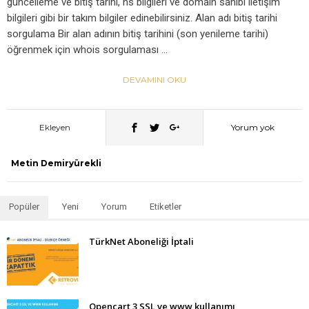
güncelleme ve bitiş tarihi, ns bilgileri ve domain sahibi iletişim
bilgileri gibi bir takım bilgiler edinebilirsiniz. Alan adı bitiş tarihi
sorgulama Bir alan adının bitiş tarihini (son yenileme tarihi)
öğrenmek için whois sorgulaması …
DEVAMINI OKU
Ekleyen
Yorum yok
Metin Demiryürekli
Popüler
Yeni
Yorum
Etiketler
TürkNet Aboneliği İptali
Opencart 3 SSL ve www kullanımı