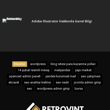
Adobe Illustrator Hakkında Genel Bilgi
Etiketler
wordpress
blog sitesi para kazanma yolları
14 şubat resimli mesaj
mailyandex
yapı market
opencart admin paneli
yandex kurumsal mail
seo çalışması
eticaret
seo anahtar kelime
seo nedir
joomla admin girişi
seo
wordpress admin girişi
bursa