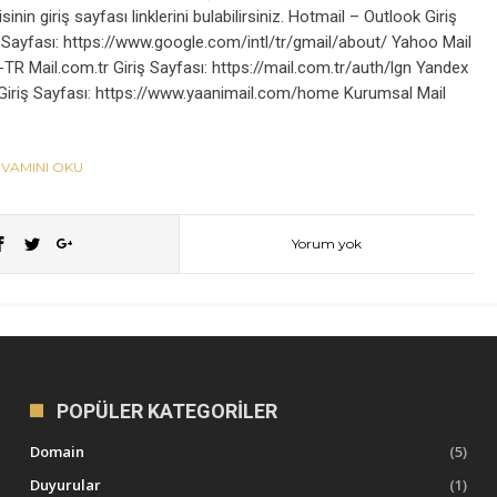
inin giriş sayfası linklerini bulabilirsiniz. Hotmail – Outlook Giriş
ş Sayfası: https://www.google.com/intl/tr/gmail/about/ Yahoo Mail
-TR Mail.com.tr Giriş Sayfası: https://mail.com.tr/auth/lgn Yandex
il Giriş Sayfası: https://www.yaanimail.com/home Kurumsal Mail
VAMINI OKU
Yorum yok
POPÜLER KATEGORILER
Domain
(5)
Duyurular
(1)