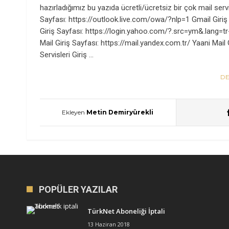
hazırladığımız bu yazıda ücretli/ücretsiz bir çok mail servis
Sayfası: https://outlook.live.com/owa/?nlp=1 Gmail Giri
Giriş Sayfası: https://login.yahoo.com/?.src=ym&.lang=tr
Mail Giriş Sayfası: https://mail.yandex.com.tr/ Yaani Ma
Servisleri Giriş …
DE
Ekleyen
Metin Demiryürekli
POPÜLER YAZILAR
TürkNet Aboneliği İptali
13 Haziran 2018