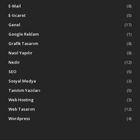
E-Mail
(8)
E-ticaret
(5)
Genel
(17)
Google Reklam
(1)
Grafik Tasarım
(8)
Nasıl Yapılır
(8)
Nedir
(12)
SEO
(5)
Sosyal Medya
(3)
Tanıtım Yazıları
(5)
Web Hosting
(3)
Web Tasarım
(12)
Wordpress
(4)