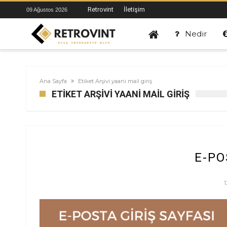
Retrovint
İletişim
09 Ağustos 2026
Nedir
Ana Sayfa
Etiket Arşivi yaani mail giriş
ETIKET ARŞIVI YAANI MAIL GIRIŞ
E-PO
1