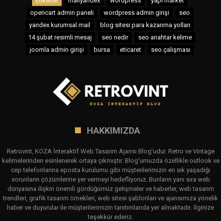
Etiketler
mailyandex
wordpress
yapı market
opencart admin paneli
wordpress admin girişi
seo
yandex kurumsal mail
blog sitesi para kazanma yolları
14 şubat resimli mesaj
seo nedir
seo anahtar kelime
joomla admin girişi
bursa
eticaret
seo çalışması
HAKKIMIZDA
Retrovint, KOZA İnteraktif Web Tasarım Ajansı Blog'udur. Retro ve Vintage
kelimelerinden esinlenerek ortaya çıkmıştır. Blog'umuzda özellikle outlook ve
cep telefonlarına eposta kurulumu gibi müşterilerimizin en sık yaşadığı
sorunların çözümlerine yer vermeyi hedefliyoruz. Bunların yanı sıra web
dünyasına ilişkin önemli gördüğümüz gelişmeler ve haberler, web tasarım
trendleri, grafik tasarım örnekleri, web sitesi şablonları ve ajansımıza yönelik
haber ve duyurular ile müşterilerimizin tanıtımlarıda yer almaktadır. İlginize
teşekkür ederiz.