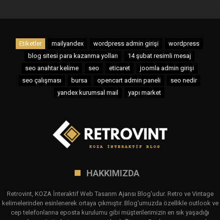
Etiketler
mailyandex
wordpress admin girişi
wordpress
blog sitesi para kazanma yolları
14 şubat resimli mesaj
seo anahtar kelime
seo
eticaret
joomla admin girişi
seo çalışması
bursa
opencart admin paneli
seo nedir
yandex kurumsal mail
yapı market
HAKKIMIZDA
Retrovint, KOZA İnteraktif Web Tasarım Ajansı Blog'udur. Retro ve Vintage
kelimelerinden esinlenerek ortaya çıkmıştır. Blog'umuzda özellikle outlook ve
cep telefonlarına eposta kurulumu gibi müşterilerimizin en sık yaşadığı