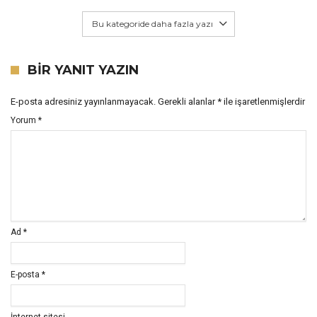
Bu kategoride daha fazla yazı
BIR YANIT YAZIN
E-posta adresiniz yayınlanmayacak.
Gerekli alanlar
*
ile işaretlenmişlerdir
Yorum
*
Ad
*
E-posta
*
İnternet sitesi