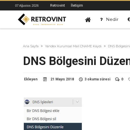
Retrovint
İletişim
07 Ağustos 2026
Nedir
Ana Sayfa
Yandex Kurumsal Mail CNAME Kaydı
DNS Bölgesin
DNS Bölgesini Düzen
Ekleyen
21 Mayıs 2018
3 okuma süresi
0