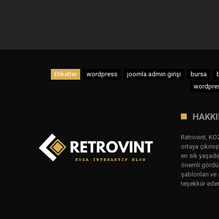
Etiketler
wordpress
joomla admin girişi
bursa
wordpres
HAKKI
Retrovint, KO
ortaya çıkmış
en sık yaşadı
önemli gördüğ
şablonları ve 
teşekkür eder