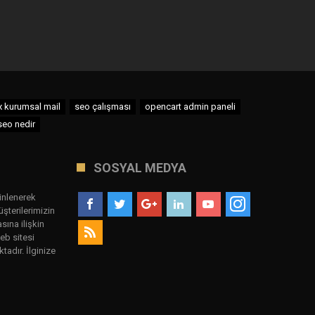
 kurumsal mail
seo çalışması
opencart admin paneli
seo nedir
SOSYAL MEDYA
inlenerek
şterilerimizin
sına ilişkin
eb sitesi
tadır. İlginize