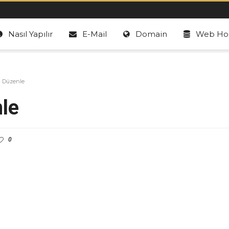
Nasıl Yapılır
E-Mail
Domain
Web Hos
i Düzenle
le
0