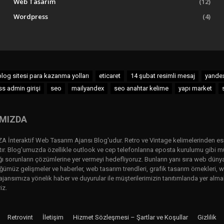
Web Tasarım
(12)
Wordpress
(4)
blog sitesi para kazanma yolları
eticaret
14 şubat resimli mesaj
yandex
s admin girişi
seo
mailyandex
seo anahtar kelime
yapı market
MIZDA
ZA İnteraktif Web Tasarım Ajansı Blog'udur. Retro ve Vintage kelimelerinden es
tır. Blog'umuzda özellikle outlook ve cep telefonlarına eposta kurulumu gibi mü
ğı sorunların çözümlerine yer vermeyi hedefliyoruz. Bunların yanı sıra web dünya
ümüz gelişmeler ve haberler, web tasarım trendleri, grafik tasarım örnekleri, w
ajansımıza yönelik haber ve duyurular ile müşterilerimizin tanıtımlarıda yer almak
iz.
Retrovint
İletişim
Hizmet Sözleşmesi – Şartlar ve Koşullar
Gizlilik