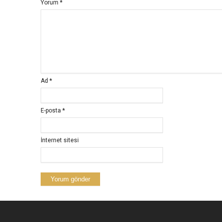
Yorum
*
Ad
*
E-posta
*
İnternet sitesi