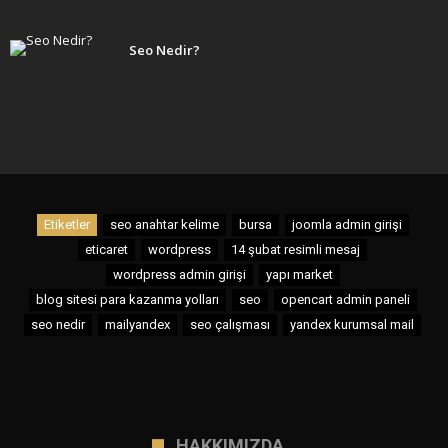
Seo Nedir?
Etiketler
seo anahtar kelime
bursa
joomla admin girişi
eticaret
wordpress
14 şubat resimli mesaj
wordpress admin girişi
yapı market
blog sitesi para kazanma yolları
seo
opencart admin paneli
seo nedir
mailyandex
seo çalışması
yandex kurumsal mail
HAKKIMIZDA