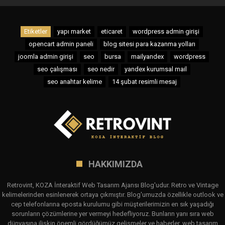
Etiketler
yapı market
eticaret
wordpress admin girişi
opencart admin paneli
blog sitesi para kazanma yolları
joomla admin girişi
seo
bursa
mailyandex
wordpress
seo çalışması
seo nedir
yandex kurumsal mail
seo anahtar kelime
14 şubat resimli mesaj
HAKKIMIZDA
Retrovint, KOZA İnteraktif Web Tasarım Ajansı Blog'udur. Retro ve Vintage
kelimelerinden esinlenerek ortaya çıkmıştır. Blog'umuzda özellikle outlook ve
cep telefonlarına eposta kurulumu gibi müşterilerimizin en sık yaşadığı
sorunların çözümlerine yer vermeyi hedefliyoruz. Bunların yanı sıra web
dünyasına ilişkin önemli gördüğümüz gelişmeler ve haberler, web tasarım