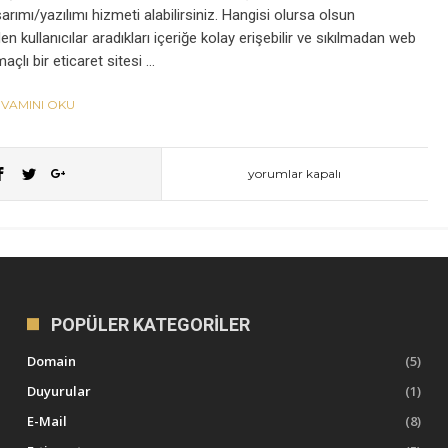
arımı/yazılımı hizmeti alabilirsiniz. Hangisi olursa olsun
n kullanıcılar aradıkları içeriğe kolay erişebilir ve sıkılmadan web
açlı bir eticaret sitesi …
VAMINI OKU
Profesyonel
yorumlar kapalı
Web
Sitesi
POPÜLER KATEGORILER
Fiyatları
Domain
(5)
için
Duyurular
(1)
E-Mail
(8)