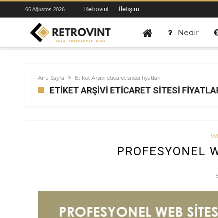
Retrovint
İletişim
06 Ağustos 2026
Nedir
Ana Sayfa
Etiket Arşivi eticaret sitesi fiyatları
ETIKET ARŞIVI ETICARET SITESI FIYATLA
W
PROFESYONEL WE