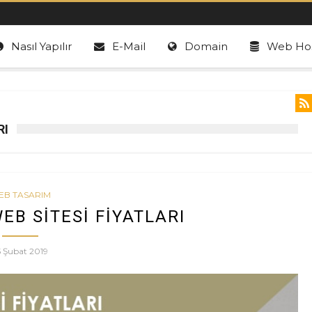
Nasıl Yapılır
E-Mail
Domain
Web Hos
RI
EB TASARIM
B SITESI FIYATLARI
5 Şubat 2019