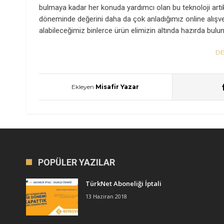
bulmaya kadar her konuda yardımcı olan bu teknoloji artık
döneminde değerini daha da çok anladığımız online alışve
alabileceğimiz binlerce ürün elimizin altında hazırda bulu
DE
Ekleyen
Misafir Yazar
POPÜLER YAZILAR
TürkNet Aboneliği İptali
13 Haziran 2018