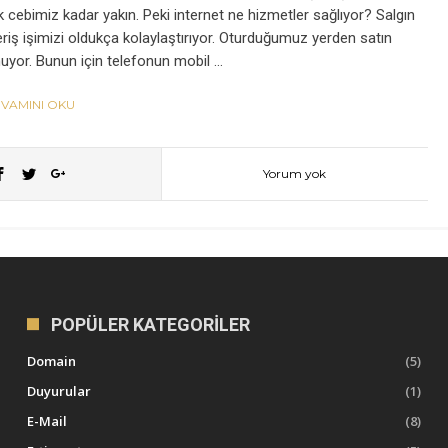
 cebimiz kadar yakın. Peki internet ne hizmetler sağlıyor? Salgın
riş işimizi oldukça kolaylaştırıyor. Oturduğumuz yerden satın
nuyor. Bunun için telefonun mobil …
VAMINI OKU
Yorum yok
POPÜLER KATEGORILER
Domain
(5)
Duyurular
(1)
E-Mail
(8)