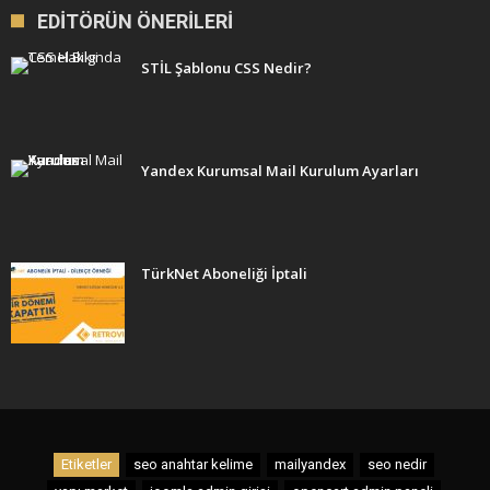
EDITÖRÜN ÖNERILERI
STİL Şablonu CSS Nedir?
Yandex Kurumsal Mail Kurulum Ayarları
TürkNet Aboneliği İptali
Etiketler
seo anahtar kelime
mailyandex
seo nedir