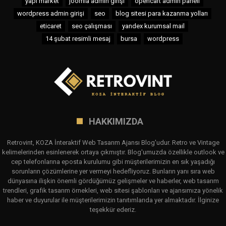
yapı market
joomla admin girişi
opencart admin paneli
wordpress admin girişi
seo
blog sitesi para kazanma yolları
eticaret
seo çalışması
yandex kurumsal mail
14 şubat resimli mesaj
bursa
wordpress
HAKKIMIZDA
Retrovint, KOZA İnteraktif Web Tasarım Ajansı Blog'udur. Retro ve Vintage
kelimelerinden esinlenerek ortaya çıkmıştır. Blog'umuzda özellikle outlook ve
cep telefonlarına eposta kurulumu gibi müşterilerimizin en sık yaşadığı
sorunların çözümlerine yer vermeyi hedefliyoruz. Bunların yanı sıra web
dünyasına ilişkin önemli gördüğümüz gelişmeler ve haberler, web tasarım
trendleri, grafik tasarım örnekleri, web sitesi şablonları ve ajansımıza yönelik
haber ve duyurular ile müşterilerimizin tanıtımlarıda yer almaktadır. İlginize
teşekkür ederiz.