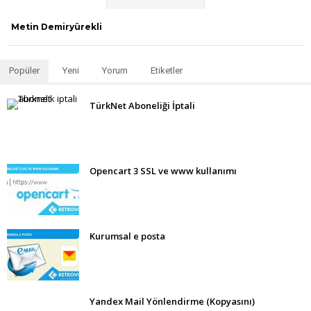
Web
Metin Demiryürekli
Sitesi
Popüler
Yeni
Yorum
Etiketler
Fiyatları
TürkNet Aboneliği İptali
için
Opencart 3 SSL ve www kullanımı
Kurumsal e posta
Yandex Mail Yönlendirme (Kopyasını)