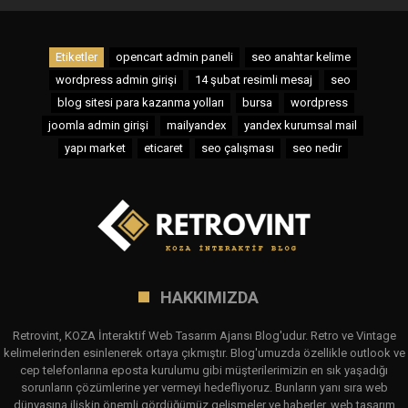
Etiketler
opencart admin paneli
seo anahtar kelime
wordpress admin girişi
14 şubat resimli mesaj
seo
blog sitesi para kazanma yolları
bursa
wordpress
joomla admin girişi
mailyandex
yandex kurumsal mail
yapı market
eticaret
seo çalışması
seo nedir
HAKKIMIZDA
Retrovint, KOZA İnteraktif Web Tasarım Ajansı Blog'udur. Retro ve Vintage
kelimelerinden esinlenerek ortaya çıkmıştır. Blog'umuzda özellikle outlook ve
cep telefonlarına eposta kurulumu gibi müşterilerimizin en sık yaşadığı
sorunların çözümlerine yer vermeyi hedefliyoruz. Bunların yanı sıra web
dünyasına ilişkin önemli gördüğümüz gelişmeler ve haberler, web tasarım