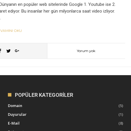
 Dünyanın en popüler web sitelerinde Google 1. Youtube ise 2.
aret ediyor. Bu insanlar her gün milyonlarca saat video izliyor.
…
VAMINI OKU
Yorum yok
POPÜLER KATEGORILER
Domain
(5)
Duyurular
(1)
E-Mail
(8)