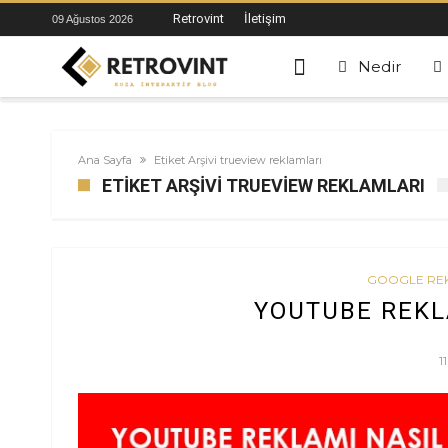
Retrovint
İletişim
09 Ağustos 2026
Nedir
Ana Sayfa
Etiket Arşivi trueview reklamları
ETIKET ARŞIVI TRUEVIEW REKLAMLARI
GOOGLE RE
YOUTUBE REKLA
1