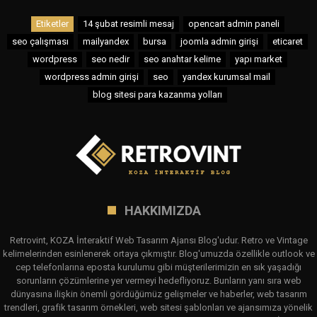
Etiketler
14 şubat resimli mesaj
opencart admin paneli
seo çalışması
mailyandex
bursa
joomla admin girişi
eticaret
wordpress
seo nedir
seo anahtar kelime
yapı market
wordpress admin girişi
seo
yandex kurumsal mail
blog sitesi para kazanma yolları
HAKKIMIZDA
Retrovint, KOZA İnteraktif Web Tasarım Ajansı Blog'udur. Retro ve Vintage
kelimelerinden esinlenerek ortaya çıkmıştır. Blog'umuzda özellikle outlook ve
cep telefonlarına eposta kurulumu gibi müşterilerimizin en sık yaşadığı
sorunların çözümlerine yer vermeyi hedefliyoruz. Bunların yanı sıra web
dünyasına ilişkin önemli gördüğümüz gelişmeler ve haberler, web tasarım
trendleri, grafik tasarım örnekleri, web sitesi şablonları ve ajansımıza yönelik