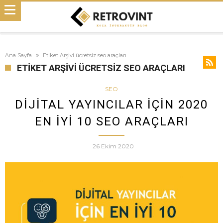
Ana Sayfa
Etiket Arşivi ücretsiz seo araçları
ETIKET ARŞIVI ÜCRETSIZ SEO ARAÇLARI
SEO
DIJITAL YAYINCILAR İÇIN 2020
EN İYI 10 SEO ARAÇLARI
26 Ekim 2020