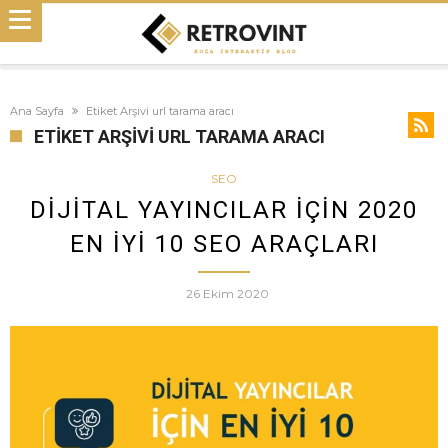
Ana Sayfa
Etiket Arşivi url tarama aracı
ETIKET ARŞIVI URL TARAMA ARACI
SEO
DIJITAL YAYINCILAR İÇIN 2020
EN İYI 10 SEO ARAÇLARI
26 Ekim 2020