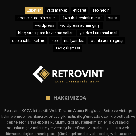
Etiketler
yapı market
eticaret
seo nedir
opencart admin paneli
14 şubat resimli mesaj
bursa
wordpress
wordpress admin girişi
blog sitesi para kazanma yolları
yandex kurumsal mail
seo anahtar kelime
seo
mailyandex
joomla admin girişi
seo çalışması
HAKKIMIZDA
Retrovint, KOZA İnteraktif Web Tasarım Ajansı Blog'udur. Retro ve Vintage
kelimelerinden esinlenerek ortaya çıkmıştır. Blog'umuzda özellikle outlook ve
cep telefonlarına eposta kurulumu gibi müşterilerimizin en sık yaşadığı
sorunların çözümlerine yer vermeyi hedefliyoruz. Bunların yanı sıra web
dünyasına ilişkin önemli gördüğümüz gelişmeler ve haberler, web tasarım