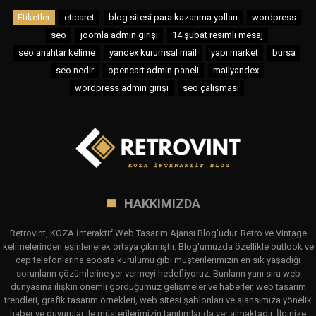
Etiketler
eticaret
blog sitesi para kazanma yolları
wordpress
seo
joomla admin girişi
14 şubat resimli mesaj
seo anahtar kelime
yandex kurumsal mail
yapı market
bursa
seo nedir
opencart admin paneli
mailyandex
wordpress admin girişi
seo çalışması
HAKKIMIZDA
Retrovint, KOZA İnteraktif Web Tasarım Ajansı Blog'udur. Retro ve Vintage
kelimelerinden esinlenerek ortaya çıkmıştır. Blog'umuzda özellikle outlook ve
cep telefonlarına eposta kurulumu gibi müşterilerimizin en sık yaşadığı
sorunların çözümlerine yer vermeyi hedefliyoruz. Bunların yanı sıra web
dünyasına ilişkin önemli gördüğümüz gelişmeler ve haberler, web tasarım
trendleri, grafik tasarım örnekleri, web sitesi şablonları ve ajansımıza yönelik
haber ve duyurular ile müşterilerimizin tanıtımlarıda yer almaktadır. İlginize