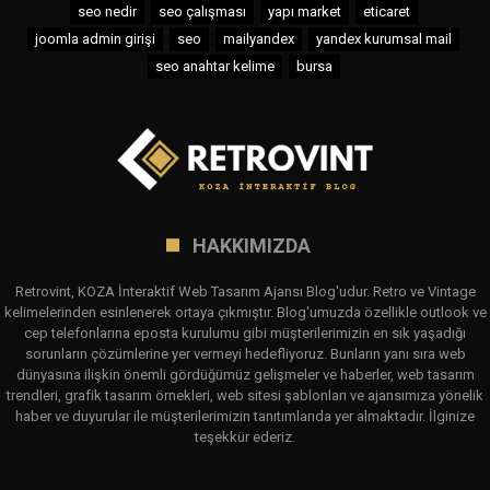
seo nedir
seo çalışması
yapı market
eticaret
joomla admin girişi
seo
mailyandex
yandex kurumsal mail
seo anahtar kelime
bursa
HAKKIMIZDA
Retrovint, KOZA İnteraktif Web Tasarım Ajansı Blog'udur. Retro ve Vintage
kelimelerinden esinlenerek ortaya çıkmıştır. Blog'umuzda özellikle outlook ve
cep telefonlarına eposta kurulumu gibi müşterilerimizin en sık yaşadığı
sorunların çözümlerine yer vermeyi hedefliyoruz. Bunların yanı sıra web
dünyasına ilişkin önemli gördüğümüz gelişmeler ve haberler, web tasarım
trendleri, grafik tasarım örnekleri, web sitesi şablonları ve ajansımıza yönelik
haber ve duyurular ile müşterilerimizin tanıtımlarıda yer almaktadır. İlginize
teşekkür ederiz.