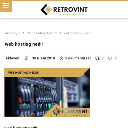
Ana Sayfa
Web Hosting Nedir?
web hosting nedir
web hosting nedir
Ekleyen
30 Nisan 2018
2 okuma süresi
0
0
web hosting nedir