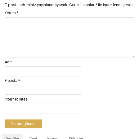
E-posta adresiniz yayınlanmayacak.
Gerekli alanlar
*
ile işaretlenmişlerdir
Yorum
*
Ad
*
E-posta
*
İnternet sitesi
Popüler
Yeni
Yorum
Etiketler