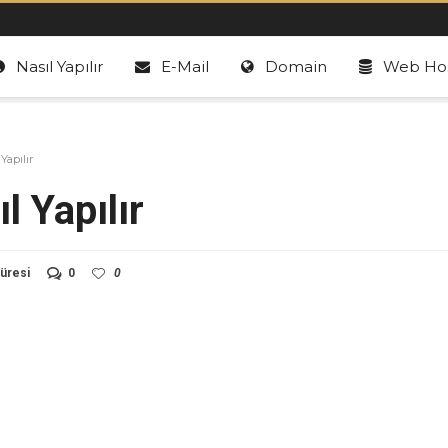
Nasıl Yapılır
E-Mail
Domain
Web Hos
Yapılır
l Yapılır
üresi
0
0