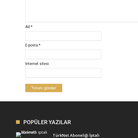
Ad
*
E-posta
*
İnternet sitesi
POPÜLER YAZILAR
TürkNet Aboneliği İptali