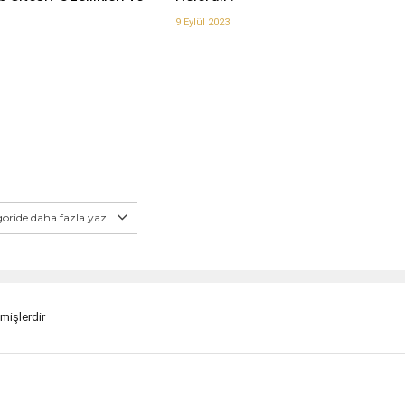
9 Eylül 2023
oride daha fazla yazı
nmişlerdir