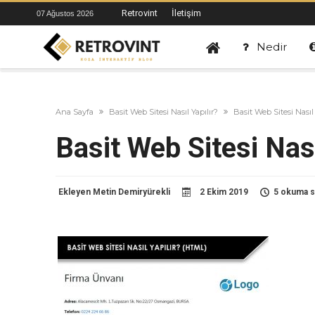
Retrovint
İletişim
07 Ağustos 2026
Nedir
Ana Sayfa
Basit Web Sitesi Nasıl Yapılır?
Basit Web Sitesi Nasıl 
Basit Web Sitesi Nası
Ekleyen
Metin Demiryürekli
2 Ekim 2019
5 okuma s