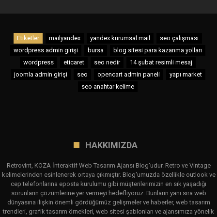
Etiketler
mailyandex
yandex kurumsal mail
seo çalışması
wordpress admin girişi
bursa
blog sitesi para kazanma yolları
wordpress
eticaret
seo nedir
14 şubat resimli mesaj
joomla admin girişi
seo
opencart admin paneli
yapı market
seo anahtar kelime
HAKKIMIZDA
Retrovint, KOZA İnteraktif Web Tasarım Ajansı Blog'udur. Retro ve Vintage
kelimelerinden esinlenerek ortaya çıkmıştır. Blog'umuzda özellikle outlook ve
cep telefonlarına eposta kurulumu gibi müşterilerimizin en sık yaşadığı
sorunların çözümlerine yer vermeyi hedefliyoruz. Bunların yanı sıra web
dünyasına ilişkin önemli gördüğümüz gelişmeler ve haberler, web tasarım
trendleri, grafik tasarım örnekleri, web sitesi şablonları ve ajansımıza yönelik