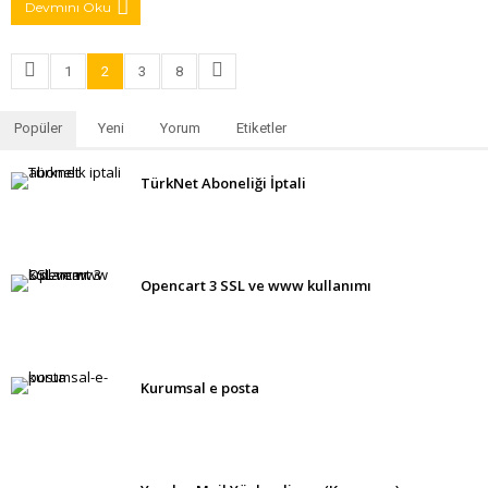
Devmını Oku
1
2
3
8
Popüler
Yeni
Yorum
Etiketler
TürkNet Aboneliği İptali
Opencart 3 SSL ve www kullanımı
Kurumsal e posta